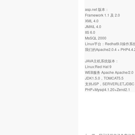
asp.net 版本：
Framework 1.1 及 2.0
XML 4.0
JMAIL 4.0
IIS 6.0
MsSQL 2000
Linux平台：Redhat9.0操作系
我们的Apache2.0.4 + PHP4.4.2
JAVA主机系统版本：
Linux:Red Hat 9
WEB服务 Apache Apache/2.0
JDK1.5.0，TOMCAT5.5
支持JSP，SERVERLET,JDBC 
PHP+Mysql4.1.20+Zend2.1