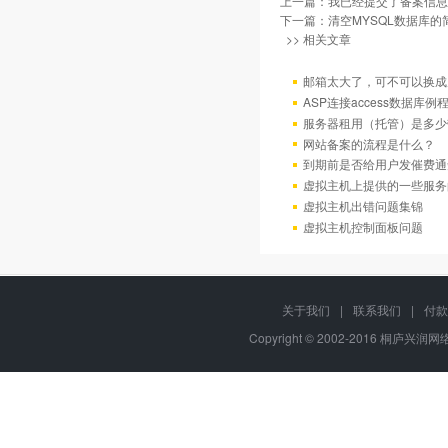
上一篇：
我已经提交了备案信息
下一篇：
清空MYSQL数据库的
>> 相关文章
邮箱太大了，可不可以换成
ASP连接access数据库例
服务器租用（托管）是多少
网站备案的流程是什么？
到期前是否给用户发催费通
虚拟主机上提供的一些服务
虚拟主机出错问题集锦
虚拟主机控制面板问题
关于我们
|
联系我们
|
付款
Copyright © 2002-2016 桐庐兴润网络,