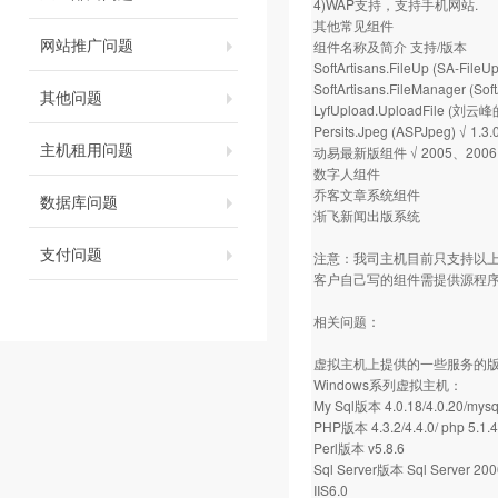
4)WAP支持，支持手机网站.
其他常见组件
网站推广问题
组件名称及简介 支持/版本
SoftArtisans.FileUp (SA-File
SoftArtisans.FileManager (S
其他问题
LyfUpload.UploadFile (
Persits.Jpeg (ASPJpeg) √ 1.3.
主机租用问题
动易最新版组件 √ 2005、2006
数字人组件
乔客文章系统组件
数据库问题
渐飞新闻出版系统
支付问题
注意：我司主机目前只支持以
客户自己写的组件需提供源程序
相关问题：
虚拟主机上提供的一些服务的版
Windows系列虚拟主机：
My Sql版本 4.0.18/4.0.20/mysq
PHP版本 4.3.2/4.4.0/ php 5.1.4
Perl版本 v5.8.6
Sql Server版本 Sql Server 200
IIS6.0