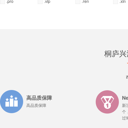
.pro
.vip
.ren
.xin
桐庐兴
全选
全选
全选
全选
全不选
全不选
全不选
全不选
常用
常用
常用
常用
高品质保障
N
高品质保障
新
个
过