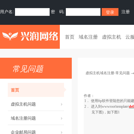
用户名:
密 码:
注册
首页
域名注册
虚拟主机
云
常见问题
虚拟主机域名注册-常见问题
首页
作者：
1．
使用
ftp
软件登陆您的只能
虚拟主机问题
2．
进入到
wwwroot\template\
def
见下图)，如下图
1
域名注册问题
企业邮局问题