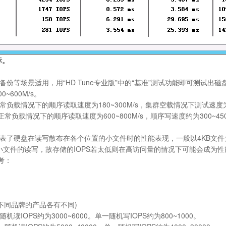
标。
等场景适用，用“HD Tune专业版”中的“基准”测试功能即可测试出磁
0~600M/s。
载情况下的顺序读取速度为180~300M/s，集群空载情况下测试速度为400
负载情况下的顺序读取速度为600~800M/s，顺序写速度约为300~450
盘在读写散布在各个位置的小文件时的性能表现，一般以4KB文件大小为标准,I
件的读写，故存储的IOPS若太低则在高访问量的情况下可能会成为性能瓶颈。 
考：
 (不同品牌的产品各有不同)
IOPS约为3000~6000。单一随机写IOPS约为800~1000。